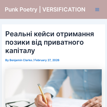
Skip
Punk Poetry | VERSIFICATION
to
Main
content
Men
Реальні кейси отримання
позики від приватного
капіталу
By
Benjamin Clarke
/
February 27, 2026